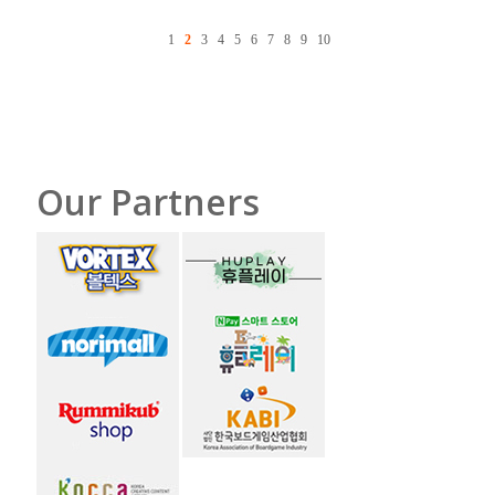
1
2
3
4
5
6
7
8
9
10
Our Partners