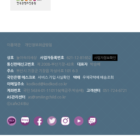
이용약관
개인정보취급방침
상호
놀이속의세상
사업자등록번호
621-12-81652
사업자정보확인
통신판매신고번호
제 2008-부산기장-43호
대표자
박승배
주소
부산시 기장군 기장읍 차성서로 101 6-3
국민은행 에스크로
서비스 가입 사실확인
택배
우체국택배 배송조회
이메일주소
kodkod@kodkod.co.kr
계좌번호
국민 5634-01-110116(예금주:박승배)
고객센터
051-724-6721
AS관리센터
as@smilingchild.co.kr
ⓒcafe24 Biz